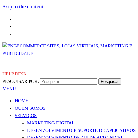
Skip to the content
Sites, Lojas Virtuais, Marketing e Publicidade
Engecommerce Sites, Lojas Virtuais, Marketing e Publicidade
HELP DESK
PESQUISAR POR:
MENU
HOME
QUEM SOMOS
SERVIÇOS
MARKETING DIGITAL
DESENVOLVIMENTO E SUPORTE DE APLICATIVOS
DESENVOLVIMENTO DE API DE ALTO NÍVEL