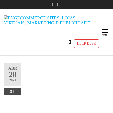
Engec
Sites,
Lojas
Sites, L
Virtuais,
Virtuais
Marketing
Market
e
MENU
Publici
Publicidade
HELP DESK
ABR
20
2021
0