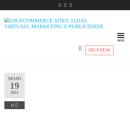
Engec
Sites,
Lojas
Sites, L
Virtuais,
Virtuais
Marketing
Market
e
MENU
Publici
Publicidade
HELP DESK
MAIO
19
2021
0